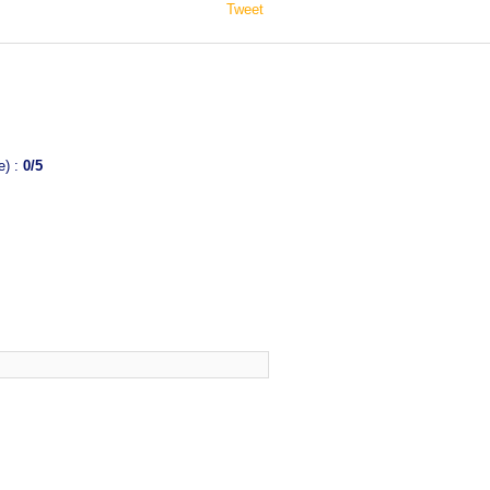
Tweet
e) :
0
/5