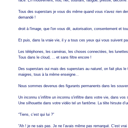
face. En mouvement, flou, net, souriant, fatigué, pressé, décoiffé.
Tous des superstars je vous dis même quand vous n'avez rien de
demandé !
droit à l'image, que l'on vous dit, autorisation, consentement et tou
Et puis, dans la vraie vie, il y a tous ces yeux qui vous suivent pa
Les téléphones, les caméras, les choses connectées, les lunettes
Tous dans le cloud, ... et sans filtre encore !
Des superstars oui mais des superstars au naturel, on fait plus le 
maigres, tous à la même enseigne...
Nous sommes devenus des figurants permanents dans les souveni
Un inconnu s’infiltre un inconnu s'infiltre dans votre vie, dans vo
Une silhouette dans votre vidéo tel un fantôme. La tête hirsute d’u
“Tiens, c’est qui lui ?”
“Ah ! je ne sais pas. Je ne l’avais même pas remarqué. C’est vrai ça