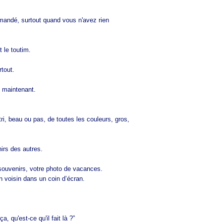
mandé, surtout quand vous n'avez rien
t le toutim.
rtout.
 maintenant.
tri, beau ou pas, de toutes les couleurs, gros,
rs des autres.
s souvenirs, votre photo de vacances.
n voisin dans un coin d’écran.
, qu'est-ce qu'il fait là ?”